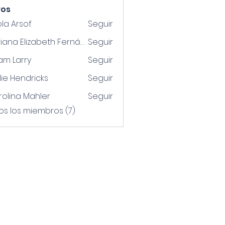
ros
la Arsof
Seguir
Adriana Elizabeth Fernández Landín
Seguir
am Larry
Seguir
lie Hendricks
Seguir
olina Mahler
Seguir
os los miembros (7)