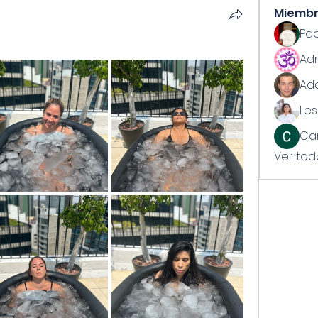
Miemb
Pao
Ad
Les
Car
Ver tod