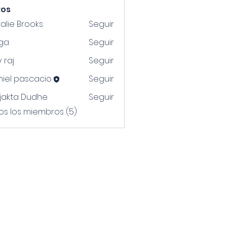
ros
alie Brooks
Seguir
uga
Seguir
v raj
Seguir
iel pascacio
Seguir
jakta Dudhe
Seguir
os los miembros (5)