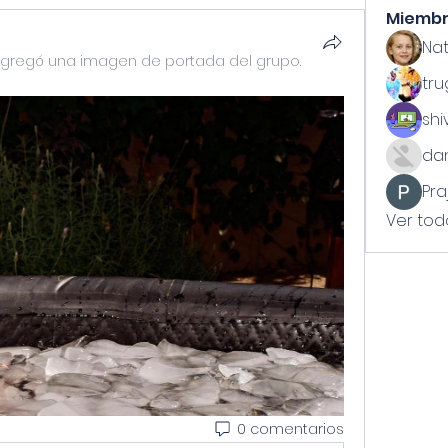
Miemb
Nat
gregó una imagen de portada del grupo.
tr
shi
dan
Pra
Ver tod
0 comentarios