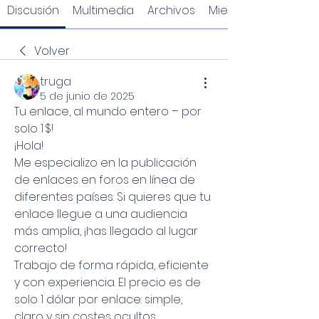
Discusión
Multimedia
Archivos
Miembros
Volver
truga
5 de junio de 2025
Tu enlace, al mundo entero – por 
solo 1 $!
¡Hola!
Me especializo en la publicación 
de enlaces en foros en línea de 
diferentes países. Si quieres que tu 
enlace llegue a una audiencia 
más amplia, ¡has llegado al lugar 
correcto!
Trabajo de forma rápida, eficiente 
y con experiencia. El precio es de 
solo 1 dólar por enlace: simple, 
claro y sin costes ocultos.